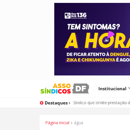
Institucional
Destaques
Justiça do DF determina expu
Página inicial
água