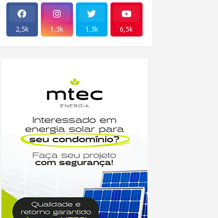
2,5k
1,3k
1,3k
6,5k