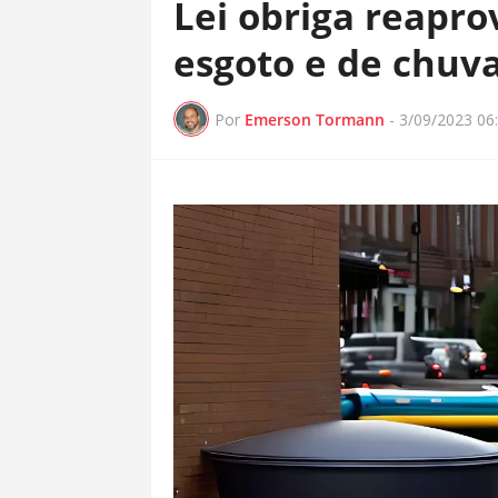
Lei obriga reapr
esgoto e de chuv
Por
Emerson Tormann
-
3/09/2023 06