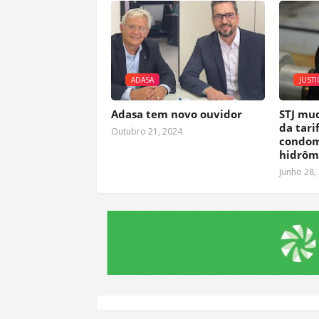
ADASA
JUSTI
Adasa tem novo ouvidor
STJ mu
da tari
Outubro 21, 2024
condom
hidrôm
Junho 28,