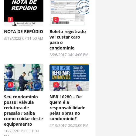
1
2
NOTA DE REPÚDIO
Boleto registrado
vai custar caro
3/18/2022 07:11:00 AM
para o
condomínio
8/26/2017 04:14:00 PM
3
4
Seu condomínio
NBR 16280 – De
possui válvula
quem é a
redutora de
responsabilidade
pressão? Saiba
pelas obras no
como cuidar deste
condomínio?
equipamento
2/13/2017 03:23:00 PM
10/23/2018 03:31:00