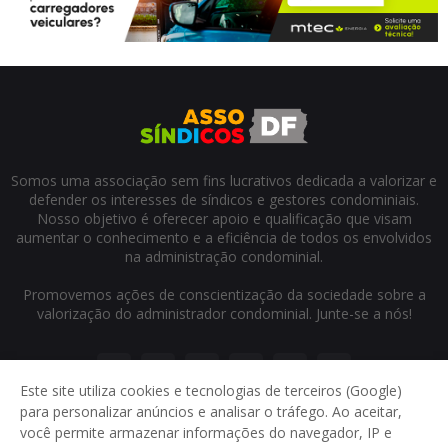
Somos uma associação sem fins lucrativos dedicada a valorizar e
defender os interesses de síndicos e gestores condominiais.
Nosso objetivo é oferecer apoio e qualificação que visam
aumentar o conhecimento e a eficiência de todos os envolvidos
na administração condominial.
Promovemos ações de conscientização da sociedade sobre a
valorização do administrador condominial. Junte-se a nós!
Este site utiliza cookies e tecnologias de terceiros (Google)
para personalizar anúncios e analisar o tráfego. Ao aceitar,
você permite armazenar informações do navegador, IP e