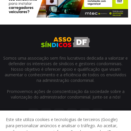
Somos uma associação sem fins lucrativos dedicada a valorizar e
defender os interesses de síndicos e gestores condominiais.
Nosso objetivo é oferecer apoio e qualificação que visam
aumentar o conhecimento e a eficiência de todos os envolvidos
na administração condominial.
Promovemos ações de conscientização da sociedade sobre a
valorização do administrador condominial. Junte-se a nós!
Este site utiliza cookies e tecnologias de terceiros (Google)
para personalizar anúncios e analisar o tráfego. Ao aceitar,