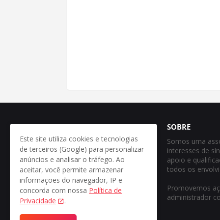
SOBRE
Este site utiliza cookies e tecnologias
Somos uma assoc
de terceiros (Google) para personalizar
interesses de sí
anúncios e analisar o tráfego. Ao
apoio e qualifi
todos os envolv
aceitar, você permite armazenar
informações do navegador, IP e
Promovemos açõe
concorda com nossa
Política de
administrador co
Privacidade
.