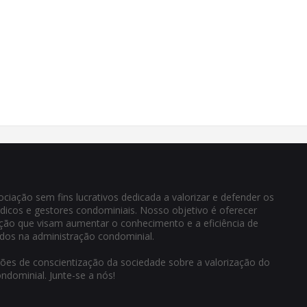
iação sem fins lucrativos dedicada a valorizar e defender os
ndicos e gestores condominiais. Nosso objetivo é oferecer
cação que visam aumentar o conhecimento e a eficiência de
idos na administração condominial.
s de conscientização da sociedade sobre a valorização do
ndominial. Junte-se a nós!