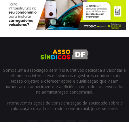
Somos uma associação sem fins lucrativos dedicada a valorizar e
defender os interesses de síndicos e gestores condominiais.
Nosso objetivo é oferecer apoio e qualificação que visam
aumentar o conhecimento e a eficiência de todos os envolvidos
na administração condominial.
Promovemos ações de conscientização da sociedade sobre a
valorização do administrador condominial. Junte-se a nós!