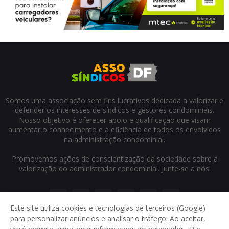
Somos uma associação sem fins lucrativos dedicada a valorizar e
defender os interesses de síndicos e gestores condominiais.
Nosso objetivo é oferecer apoio e qualificação que visam
aumentar o conhecimento e a eficiência de todos os envolvidos
na administração condominial.
Promovemos ações de conscientização da sociedade sobre a
valorização do administrador condominial. Junte-se a nós!
Este site utiliza cookies e tecnologias de terceiros (Google)
para personalizar anúncios e analisar o tráfego. Ao aceitar,