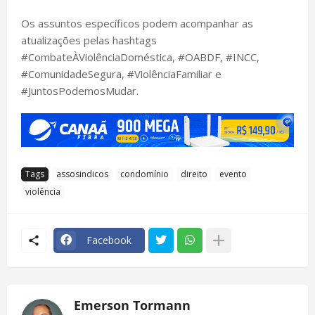
Os assuntos específicos podem acompanhar as
atualizações pelas hashtags
#CombateÀViolênciaDoméstica, #OABDF, #INCC,
#ComunidadeSegura, #ViolênciaFamiliar e
#JuntosPodemosMudar.
Tags
assosindicos
condomínio
direito
evento
violência
Facebook
Emerson Tormann