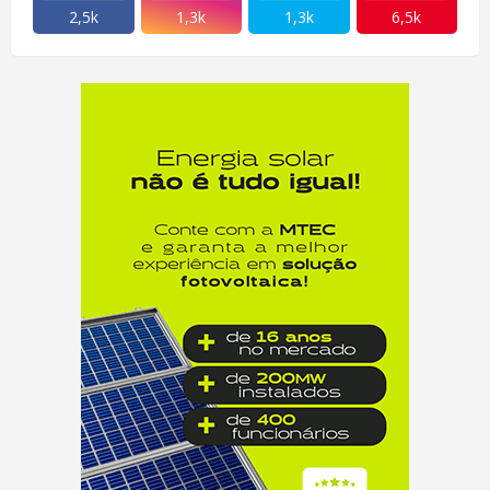
2,5k
1,3k
1,3k
6,5k