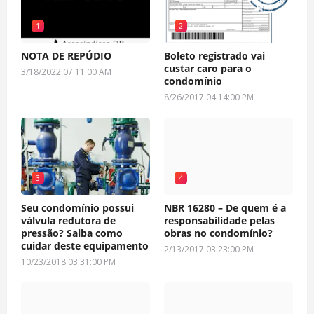
1
2
NOTA DE REPÚDIO
Boleto registrado vai
custar caro para o
3/18/2022 07:11:00 AM
condomínio
8/26/2017 04:14:00 PM
3
4
Seu condomínio possui
NBR 16280 – De quem é a
válvula redutora de
responsabilidade pelas
pressão? Saiba como
obras no condomínio?
cuidar deste equipamento
2/13/2017 03:23:00 PM
10/23/2018 03:31:00 PM