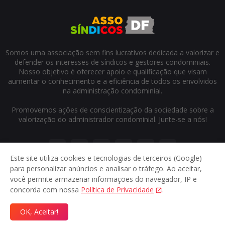
Somos uma associação sem fins lucrativos dedicada a valorizar e
defender os interesses de síndicos e gestores condominiais.
Nosso objetivo é oferecer apoio e qualificação que visam
aumentar o conhecimento e a eficiência de todos os envolvidos
na administração condominial.
Promovemos ações de conscientização da sociedade sobre a
valorização do administrador condominial. Junte-se a nós!
Este site utiliza cookies e tecnologias de terceiros (Google)
para personalizar anúncios e analisar o tráfego. Ao aceitar,
você permite armazenar informações do navegador, IP e
concorda com nossa
Política de Privacidade
.
Início
Sobre
Contato
Privacidade
OK, Aceitar!
© 2024
Assosindicos DF
- Direitos reservados.