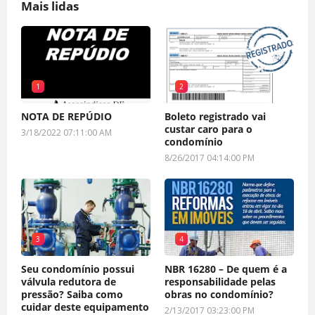
Mais lidas
1
2
NOTA DE REPÚDIO
Boleto registrado vai
custar caro para o
3/18/2022 07:11:00 AM
condomínio
8/26/2017 04:14:00 PM
3
4
Seu condomínio possui
NBR 16280 – De quem é a
válvula redutora de
responsabilidade pelas
pressão? Saiba como
obras no condomínio?
cuidar deste equipamento
2/13/2017 03:23:00 PM