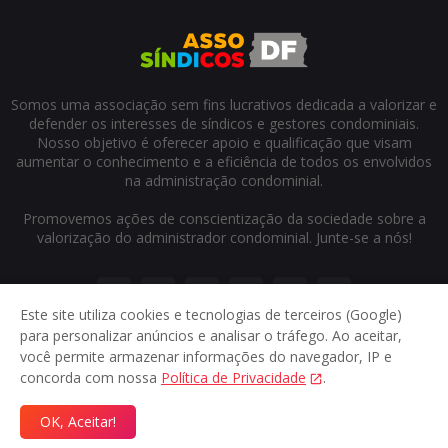
Somos uma associação sem fins lucrativos dedicada a valorizar e
defender os interesses de síndicos e gestores condominiais.
Nosso objetivo é oferecer apoio e qualificação que visam
aumentar o conhecimento e a eficiência de todos os envolvidos
na administração condominial.
Promovemos ações de conscientização da sociedade sobre a
valorização do administrador condominial. Junte-se a nós!
Este site utiliza cookies e tecnologias de terceiros (Google)
para personalizar anúncios e analisar o tráfego. Ao aceitar,
você permite armazenar informações do navegador, IP e
concorda com nossa
Política de Privacidade
.
Início
Sobre
Contato
Privacidade
OK, Aceitar!
© 2024
Assosindicos DF
- Direitos reservados.