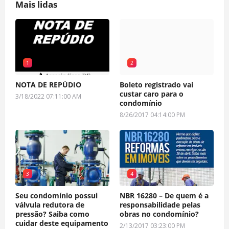
Mais lidas
1
2
NOTA DE REPÚDIO
Boleto registrado vai
custar caro para o
3/18/2022 07:11:00 AM
condomínio
8/26/2017 04:14:00 PM
3
4
Seu condomínio possui
NBR 16280 – De quem é a
válvula redutora de
responsabilidade pelas
pressão? Saiba como
obras no condomínio?
cuidar deste equipamento
2/13/2017 03:23:00 PM