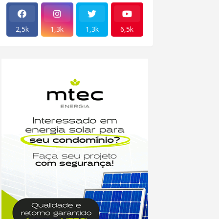
2,5k
1,3k
1,3k
6,5k