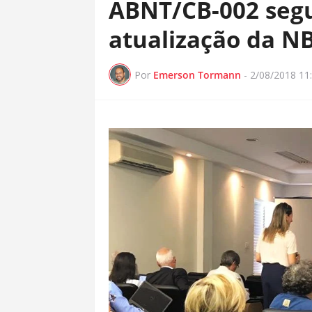
ABNT/CB-002 segu
atualização da N
Por
Emerson Tormann
-
2/08/2018 11