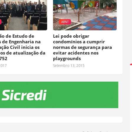
ABNT
ão de Estudo de
Lei pode obrigar
s de Engenharia na
condomínios a cumprir
ção Civil inicia os
normas de segurança para
os de atualização da
evitar acidentes nos
752
playgrounds
2017
Setembro 13, 2015