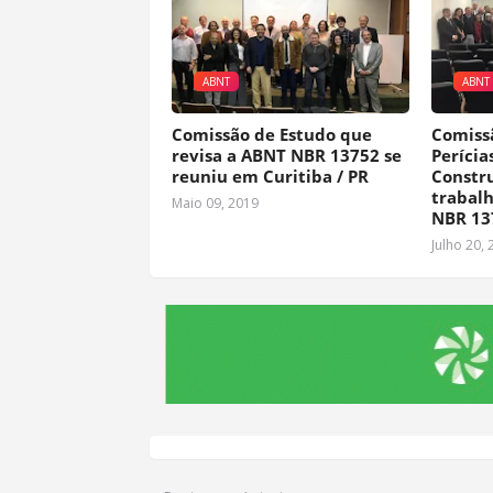
ABNT
ABNT
Comissão de Estudo que
Comiss
revisa a ABNT NBR 13752 se
Perícia
reuniu em Curitiba / PR
Constru
trabalh
Maio 09, 2019
NBR 13
Julho 20, 