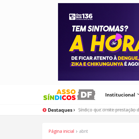
Institucional
Destaques
Justiça do DF determina expu
Página inicial
abnt