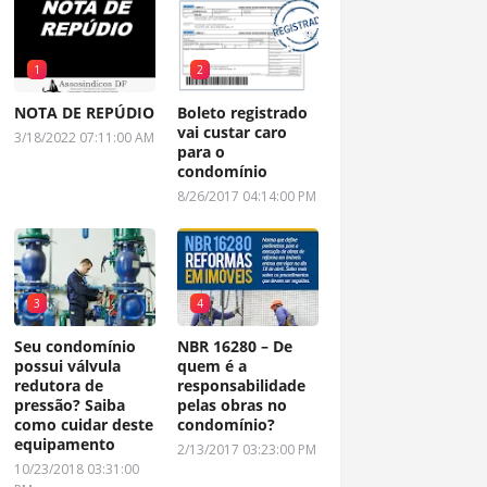
1
2
NOTA DE REPÚDIO
Boleto registrado
vai custar caro
3/18/2022 07:11:00 AM
para o
condomínio
8/26/2017 04:14:00 PM
3
4
Seu condomínio
NBR 16280 – De
possui válvula
quem é a
redutora de
responsabilidade
pressão? Saiba
pelas obras no
como cuidar deste
condomínio?
equipamento
2/13/2017 03:23:00 PM
10/23/2018 03:31:00