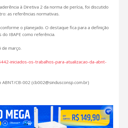
erência à Diretiva 2 da norma de perícia, foi discutido
ro: as referências normativas.
onforme o planejado. O destaque fica para a definição
is do IBAPE como referência.
 de março.
/5442-iniciados-os-trabalhos-para-atualizacao-da-abnt-
 o ABNT/CB-002 (cb002@sindusconsp.com.br)