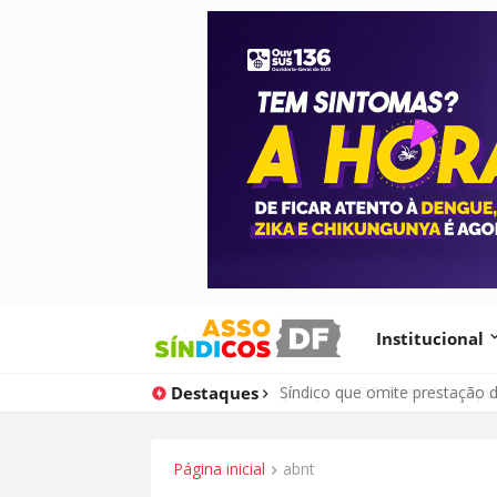
Institucional
Destaques
Justiça do DF determina expu
Página inicial
abnt