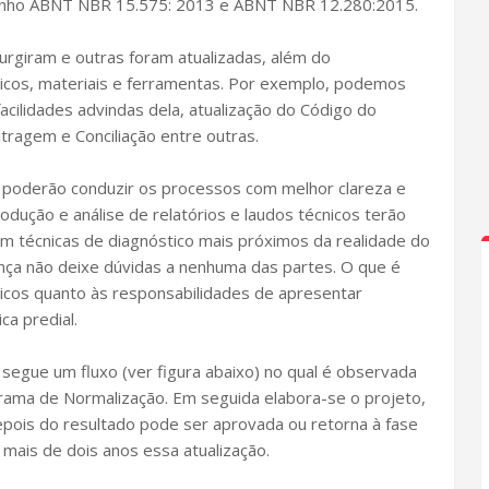
enho ABNT NBR 15.575: 2013 e ABNT NBR 12.280:2015.
surgiram e outras foram atualizadas, além do
icos, materiais e ferramentas. Por exemplo, podemos
facilidades advindas dela, atualização do Código do
tragem e Conciliação entre outras.
 poderão conduzir os processos com melhor clareza e
dução e análise de relatórios e laudos técnicos terão
técnicas de diagnóstico mais próximos da realidade do
ença não deixe dúvidas a nenhuma das partes. O que é
dicos quanto às responsabilidades de apresentar
a predial.
segue um fluxo (ver figura abaixo) no qual é observada
ma de Normalização. Em seguida elabora-se o projeto,
depois do resultado pode ser aprovada ou retorna à fase
 mais de dois anos essa atualização.