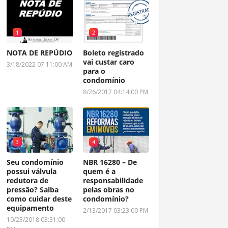
1
2
NOTA DE REPÚDIO
Boleto registrado
vai custar caro
3/18/2022 07:11:00 AM
para o
condomínio
8/26/2017 04:14:00 PM
3
4
Seu condomínio
NBR 16280 – De
possui válvula
quem é a
redutora de
responsabilidade
pressão? Saiba
pelas obras no
como cuidar deste
condomínio?
equipamento
2/13/2017 03:23:00 PM
10/23/2018 03:31:00