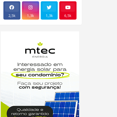
2,5k
1,3k
1,3k
6,5k