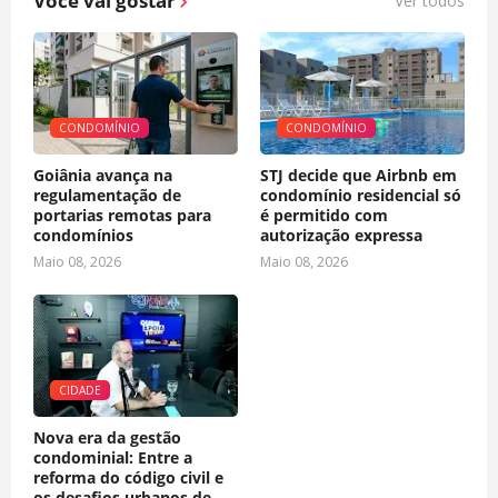
Você vai gostar
Ver todos
CONDOMÍNIO
CONDOMÍNIO
Goiânia avança na
STJ decide que Airbnb em
regulamentação de
condomínio residencial só
portarias remotas para
é permitido com
condomínios
autorização expressa
Maio 08, 2026
Maio 08, 2026
CIDADE
Nova era da gestão
condominial: Entre a
reforma do código civil e
os desafios urbanos de