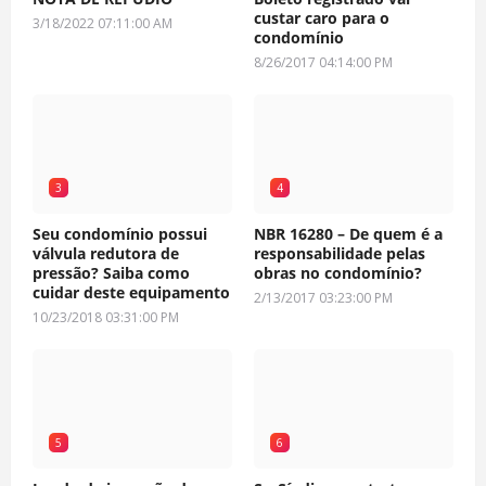
custar caro para o
3/18/2022 07:11:00 AM
condomínio
8/26/2017 04:14:00 PM
3
4
Seu condomínio possui
NBR 16280 – De quem é a
válvula redutora de
responsabilidade pelas
pressão? Saiba como
obras no condomínio?
cuidar deste equipamento
2/13/2017 03:23:00 PM
10/23/2018 03:31:00 PM
5
6