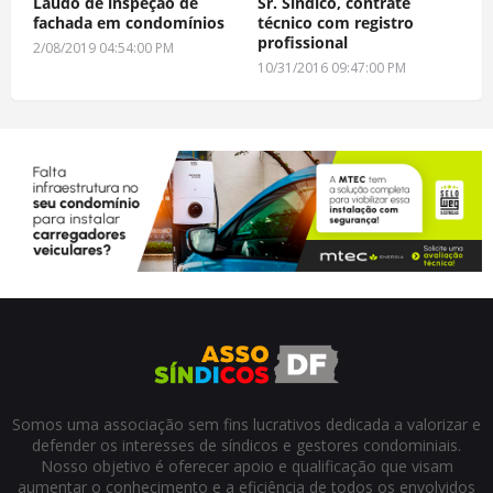
Laudo de inspeção de
Sr. Síndico, contrate
fachada em condomínios
técnico com registro
profissional
2/08/2019 04:54:00 PM
10/31/2016 09:47:00 PM
Somos uma associação sem fins lucrativos dedicada a valorizar e
defender os interesses de síndicos e gestores condominiais.
Nosso objetivo é oferecer apoio e qualificação que visam
aumentar o conhecimento e a eficiência de todos os envolvidos