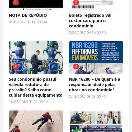
1
2
NOTA DE REPÚDIO
Boleto registrado vai
custar caro para o
3/18/2022 07:11:00 AM
condomínio
8/26/2017 04:14:00 PM
3
4
Seu condomínio possui
NBR 16280 – De quem é a
válvula redutora de
responsabilidade pelas
pressão? Saiba como
obras no condomínio?
cuidar deste equipamento
2/13/2017 03:23:00 PM
10/23/2018 03:31:00 PM