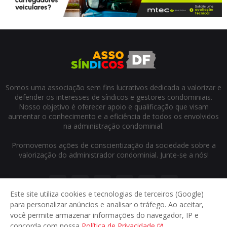
Somos uma associação sem fins lucrativos dedicada a valorizar e
defender os interesses de síndicos e gestores condominiais.
Nosso objetivo é oferecer apoio e qualificação que visam
aumentar o conhecimento e a eficiência de todos os envolvidos
na administração condominial.
Promovemos ações de conscientização da sociedade sobre a
valorização do administrador condominial. Junte-se a nós!
Este site utiliza cookies e tecnologias de terceiros (Google)
para personalizar anúncios e analisar o tráfego. Ao aceitar,
você permite armazenar informações do navegador, IP e
concorda com nossa
Política de Privacidade
.