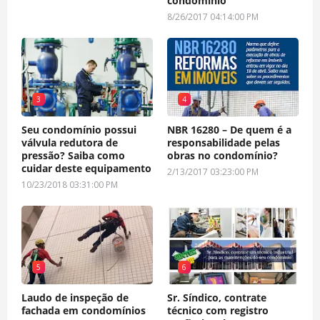
condomínio
8/26/2017 04:14:00 PM
3
4
Seu condomínio possui
NBR 16280 – De quem é a
válvula redutora de
responsabilidade pelas
pressão? Saiba como
obras no condomínio?
cuidar deste equipamento
2/13/2017 03:23:00 PM
10/23/2018 03:31:00 PM
5
6
Laudo de inspeção de
Sr. Síndico, contrate
fachada em condomínios
técnico com registro