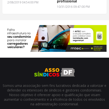
profissional
2/08/2019 04:54:00 PM
10/31/2016 09:47:00 PM
Somos uma associação sem fins lucrativos dedicada a valorizar e
defender os interesses de síndicos e gestores condominiais.
Nosso objetivo é oferecer apoio e qualificação que visam
aumentar o conhecimento e a eficiência de todos os envolvidos
na administração condominial.