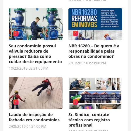
3
4
Seu condomínio possui
NBR 16280 – De quem é a
válvula redutora de
responsabilidade pelas
pressão? Saiba como
obras no condomínio?
cuidar deste equipamento
2/13/2017 03:23:00 PM
10/23/2018 03:31:00 PM
5
6
Laudo de inspeção de
Sr. Síndico, contrate
fachada em condomínios
técnico com registro
profissional
2/08/2019 04:54:00 PM