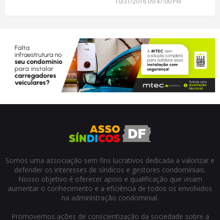
10/31/2016 09:47:00 PM
Somos uma associação sem fins lucrativos dedicada a valorizar e
defender os interesses de síndicos e gestores condominiais.
Nosso objetivo é oferecer apoio e qualificação que visam
aumentar o conhecimento e a eficiência de todos os envolvidos
na administração condominial.
Promovemos ações de conscientização da sociedade sobre a