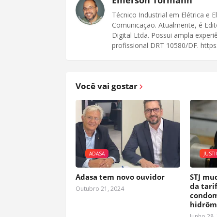
Emerson Tormann
Técnico Industrial em Elétrica e 
Comunicação. Atualmente, é Edit
Digital Ltda. Possui ampla exper
profissional DRT 10580/DF. https:
Você vai gostar
ADASA
JUSTI
Adasa tem novo ouvidor
STJ mu
da tari
Outubro 21, 2024
condom
hidrôm
Junho 28,