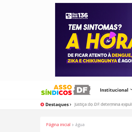
Institucional
Destaques
Justiça do DF determina expu
Página inicial
água