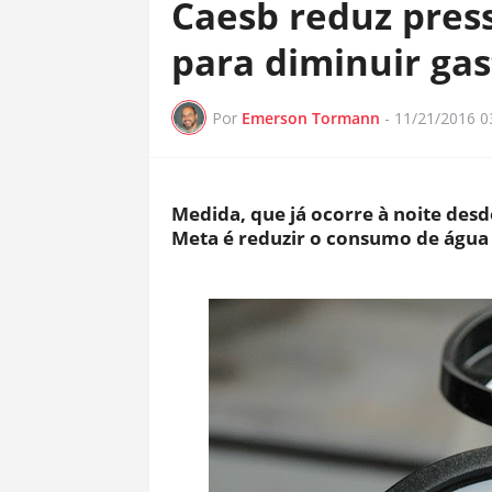
Caesb reduz pres
para diminuir ga
Por
Emerson Tormann
-
11/21/2016 0
Medida, que já ocorre à noite desde
Meta é reduzir o consumo de água