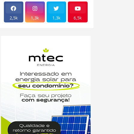
2,5k
1,3k
1,3k
6,5k