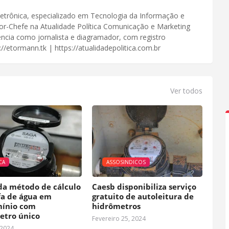
Eletrônica, especializado em Tecnologia da Informação e
or-Chefe na Atualidade Política Comunicação e Marketing
iência como jornalista e diagramador, com registro
//etormann.tk | https://atualidadepolitica.com.br
Ver todos
CA
ASSOSINDICOS
da método de cálculo
Caesb disponibiliza serviço
fa de água em
gratuito de autoleitura de
ínio com
hidrômetros
etro único
Fevereiro 25, 2024
 2024