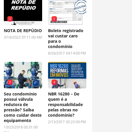
1
2
NOTA DE REPÚDIO
Boleto registrado
vai custar caro
3/18/2022 07:11:00 AM
para o
condomínio
8/26/2017 04:14:00 PM
3
4
Seu condomínio
NBR 16280 – De
possui válvula
quem é a
redutora de
responsabilidade
pressão? Saiba
pelas obras no
como cuidar deste
condomínio?
equipamento
2/13/2017 03:23:00 PM
10/23/2018 03:31:00