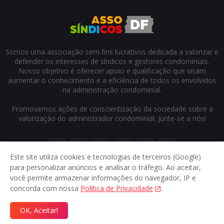
Somos uma associação sem fins lucrativos dedicada a valorizar e
defender os interesses de síndicos e gestores condominiais.
Nosso objetivo é oferecer apoio e qualificação que visam
aumentar o conhecimento e a eficiência de todos os envolvidos
na administração condominial.
Promovemos ações de conscientização da sociedade sobre a
valorização do administrador condominial. Junte-se a nós!
Este site utiliza cookies e tecnologias de terceiros (Google)
para personalizar anúncios e analisar o tráfego. Ao aceitar,
você permite armazenar informações do navegador, IP e
concorda com nossa
Política de Privacidade
.
Início
Sobre
Contato
Privacidade
OK, Aceitar!
© 2024
Assosindicos DF
- Direitos reservados.