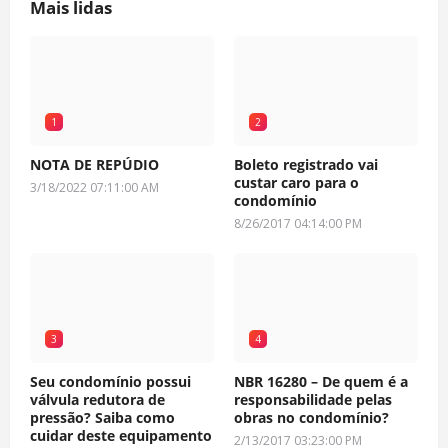
Mais lidas
1
2
NOTA DE REPÚDIO
Boleto registrado vai
custar caro para o
3/18/2022 07:11:00 AM
condomínio
8/26/2017 04:14:00 PM
3
4
Seu condomínio possui
NBR 16280 – De quem é a
válvula redutora de
responsabilidade pelas
pressão? Saiba como
obras no condomínio?
cuidar deste equipamento
2/13/2017 03:23:00 PM