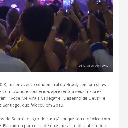
2023, maior evento condominial do Brasil, com um show
Marrom, como é conhecida, apresentou seus maiores
r", "Você Me Vira a Cabeça" e "Desenho de Deus", e
 Santiago, que faleceu em 2013.
os de Setim", e logo de cara já conquistou o público com
. Ela cantou por cerca de duas horas, e durante todo o