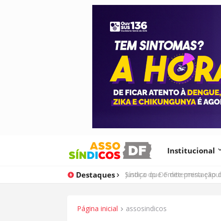
Institucional
Destaques
Justiça do DF determina expu
Página inicial
assosindicos