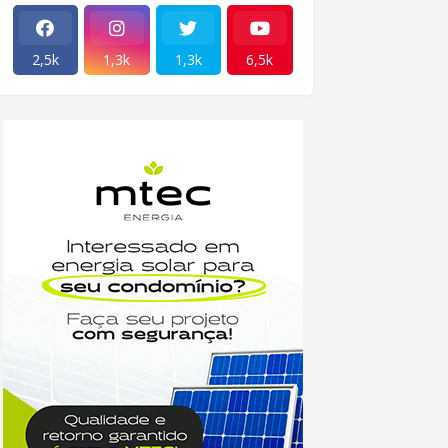
2,5k
1,3k
1,3k
6,5k