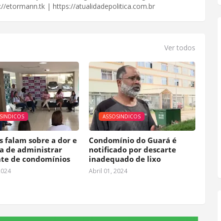
//etormann.tk | https://atualidadepolitica.com.br
Ver todos
SINDICOS
ASSOSINDICOS
s falam sobre a dor e
Condomínio do Guará é
ia de administrar
notificado por descarte
te de condomínios
inadequado de lixo
2024
Abril 01, 2024