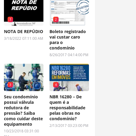
1
2
NOTA DE REPÚDIO
Boleto registrado
vai custar caro
3/18/2022 07:11:00 AM
para o
condomínio
8/26/2017 04:14:00 PM
3
4
Seu condomínio
NBR 16280 – De
possui válvula
quem é a
redutora de
responsabilidade
pressão? Saiba
pelas obras no
como cuidar deste
condomínio?
equipamento
2/13/2017 03:23:00 PM
10/23/2018 03:31:00