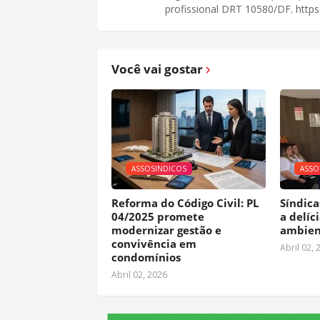
profissional DRT 10580/DF. https:
Você vai gostar
ASSOSINDICOS
ASSO
Reforma do Código Civil: PL
Síndica
04/2025 promete
a delíc
modernizar gestão e
ambien
convivência em
Abril 02, 
condomínios
Abril 02, 2026