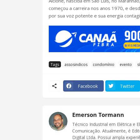
Alcione, nascida em São Luís, no Maranhão
começou a carreira nos anos 1970, e desde
por sua voz potente e sua energia contagi
Tags
assosindicos
condomínio
evento
s
Facebook
Twitter
Emerson Tormann
Técnico Industrial em Elétrica e 
Comunicação. Atualmente, é Edit
Digital Ltda. Possui ampla exper