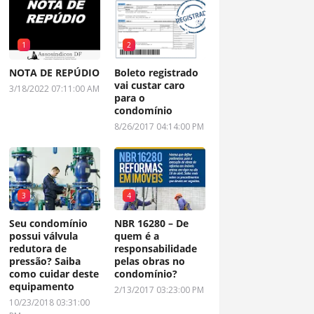
1
2
NOTA DE REPÚDIO
Boleto registrado
vai custar caro
3/18/2022 07:11:00 AM
para o
condomínio
8/26/2017 04:14:00 PM
3
4
Seu condomínio
NBR 16280 – De
possui válvula
quem é a
redutora de
responsabilidade
pressão? Saiba
pelas obras no
como cuidar deste
condomínio?
equipamento
2/13/2017 03:23:00 PM
10/23/2018 03:31:00