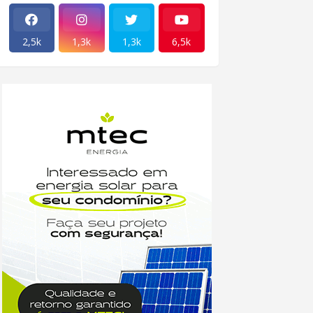
2,5k
1,3k
1,3k
6,5k