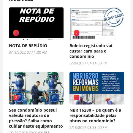
1
2
NOTA DE REPÚDIO
Boleto registrado vai
custar caro para o
3/18/2022 07:11:00 AM
condomínio
8/26/2017 04:14:00 PM
3
4
Seu condomínio possui
NBR 16280 – De quem é a
válvula redutora de
responsabilidade pelas
pressão? Saiba como
obras no condomínio?
cuidar deste equipamento
2/13/2017 03:23:00 PM
10/23/2018 03:31:00 PM