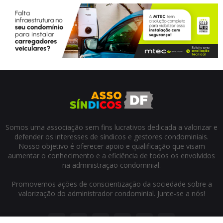
Somos uma associação sem fins lucrativos dedicada a valorizar e
defender os interesses de síndicos e gestores condominiais.
Nosso objetivo é oferecer apoio e qualificação que visam
aumentar o conhecimento e a eficiência de todos os envolvidos
na administração condominial.
Promovemos ações de conscientização da sociedade sobre a
valorização do administrador condominial. Junte-se a nós!