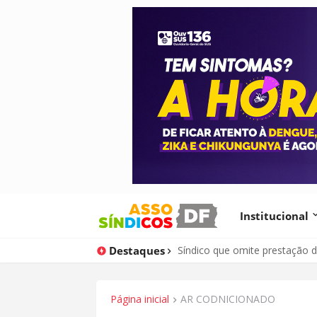
Institucional
Destaques
Justiça do DF determina expu
Página inicial
AR CODNICIONADO