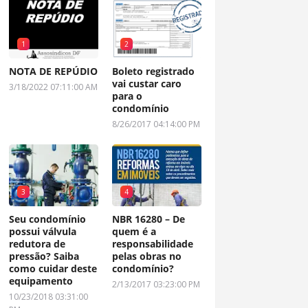
1
2
NOTA DE REPÚDIO
Boleto registrado
vai custar caro
3/18/2022 07:11:00 AM
para o
condomínio
8/26/2017 04:14:00 PM
3
4
Seu condomínio
NBR 16280 – De
possui válvula
quem é a
redutora de
responsabilidade
pressão? Saiba
pelas obras no
como cuidar deste
condomínio?
equipamento
2/13/2017 03:23:00 PM
10/23/2018 03:31:00