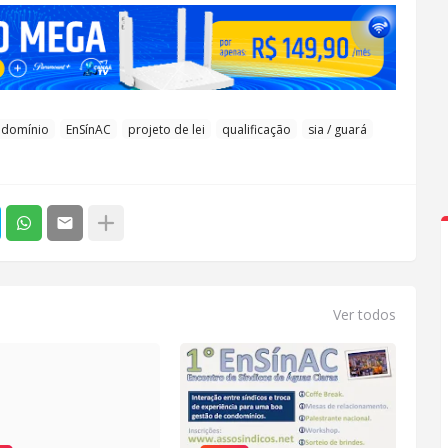
ndomínio
EnSínAC
projeto de lei
qualificação
sia / guará
Ver todos