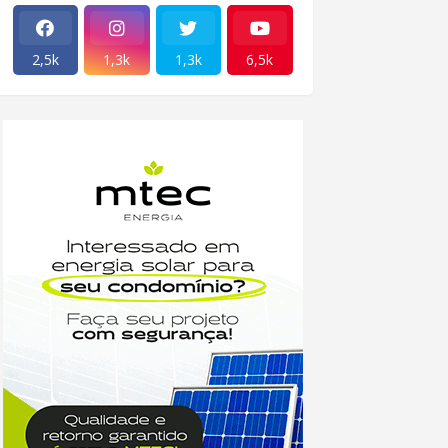
2,5k
1,3k
1,3k
6,5k