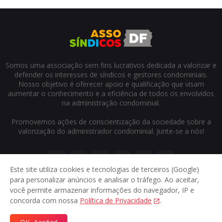
Somos uma associação sem fins lucrativos dedicada a valorizar e
defender os interesses de síndicos e gestores condominiais.
Nosso objetivo é oferecer apoio e qualificação que visam
aumentar o conhecimento e a eficiência de todos os envolvidos
na administração condominial.
Promovemos ações de conscientização da sociedade sobre a
valorização do administrador condominial. Junte-se a nós!
Este site utiliza cookies e tecnologias de terceiros (Google)
para personalizar anúncios e analisar o tráfego. Ao aceitar,
você permite armazenar informações do navegador, IP e
concorda com nossa
Política de Privacidade
.
Início
Sobre
Contato
Privacidade