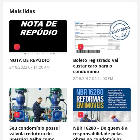
Mais lidas
1
2
NOTA DE REPÚDIO
Boleto registrado vai
custar caro para o
3/18/2022 07:11:00 AM
condomínio
8/26/2017 04:14:00 PM
3
4
Seu condomínio possui
NBR 16280 – De quem é a
válvula redutora de
responsabilidade pelas
pressão? Saiba como
obras no condomínio?