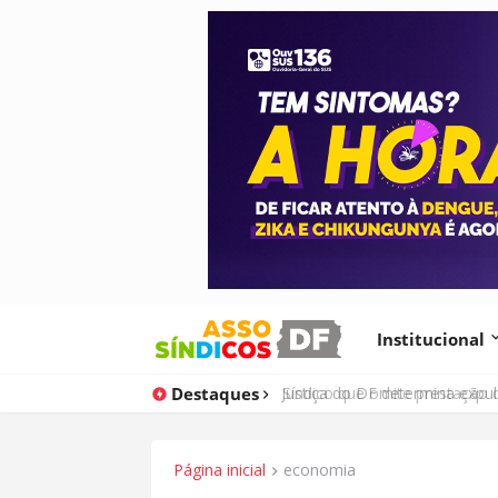
Institucional
Destaques
Justiça do DF determina expu
Página inicial
economia