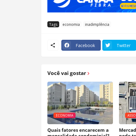
Tags
economia
inadimplência
Facebook
Twitter
Você vai gostar
ECONOMIA
ASSO
Quais fatores encarecem a
Mercado
mensalidade condominial?
pode t