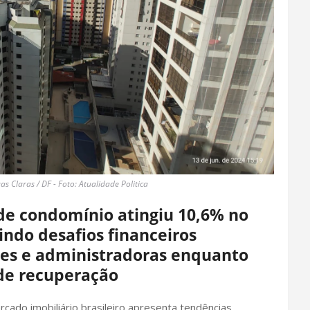
 Claras / DF - Foto: Atualidade Politica
de condomínio atingiu 10,6% no
indo desafios financeiros
es e administradoras enquanto
de recuperação
ado imobiliário brasileiro apresenta tendências