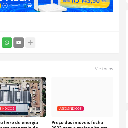
Ver todos
SINDICOS
ASSOSINDICOS
 livre de energia
Preço dos imóveis fecha
razer economia de
2022 com a maior alta em