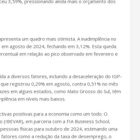
sceu 3,59%, pressionando ainda mais o orçamento dos
apresenta um quadro mais otimista. A inadimplência no
no em agosto de 2024, fechando em 3,12%. Esta queda
rcentual em relação ao pico observado em fevereiro e
ída a diversos fatores, incluindo a desaceleração do IGP-
", que registrou 0,29% em agosto, contra 0,51% no mês
eficazes em alguns estados, como Mato Grosso do Sul, têm
mplência em níveis mais baixos.
ctivas positivas para a economia como um todo. O
jo (IBEVAR), em parceria com a FIA Business School,
pessoas físicas para outubro de 2024, estimando uma
 a fatores como a redução da taxa de desemprego, o