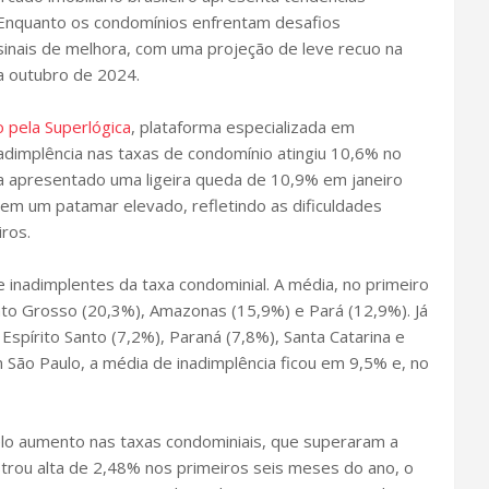
. Enquanto os condomínios enfrentam desafios
sinais de melhora, com uma projeção de leve recuo na
ra outubro de 2024.
 pela Superlógica
, plataforma especializada em
nadimplência nas taxas de condomínio atingiu 10,6% no
 apresentado uma ligeira queda de 10,9% em janeiro
em um patamar elevado, refletindo as dificuldades
iros.
e inadimplentes da taxa condominial. A média, no primeiro
to Grosso (20,3%), Amazonas (15,9%) e Pará (12,9%). Já
spírito Santo (7,2%), Paraná (7,8%), Santa Catarina e
ão Paulo, a média de inadimplência ficou em 9,5% e, no
lo aumento nas taxas condominiais, que superaram a
strou alta de 2,48% nos primeiros seis meses do ano, o