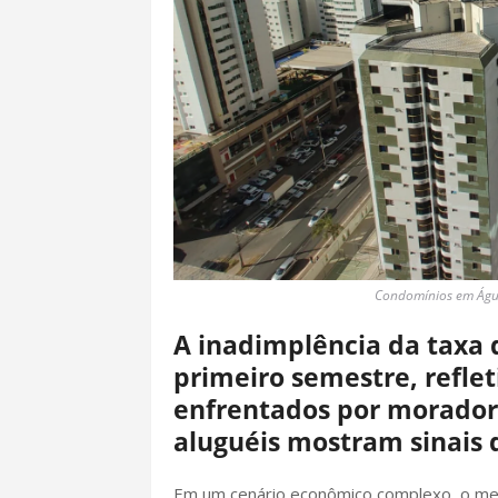
Condomínios em Águas
A inadimplência da taxa 
primeiro semestre, reflet
enfrentados por morador
aluguéis mostram sinais 
Em um cenário econômico complexo, o merc