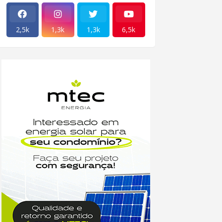
2,5k
1,3k
1,3k
6,5k