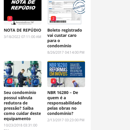
1
2
NOTA DE REPÚDIO
Boleto registrado
vai custar caro
3/18/2022 07:11:00 AM
para o
condomínio
8/26/2017 04:14:00 PM
3
4
Seu condomínio
NBR 16280 – De
possui válvula
quem é a
redutora de
responsabilidade
pressão? Saiba
pelas obras no
como cuidar deste
condomínio?
equipamento
2/13/2017 03:23:00 PM
10/23/2018 03:31:00