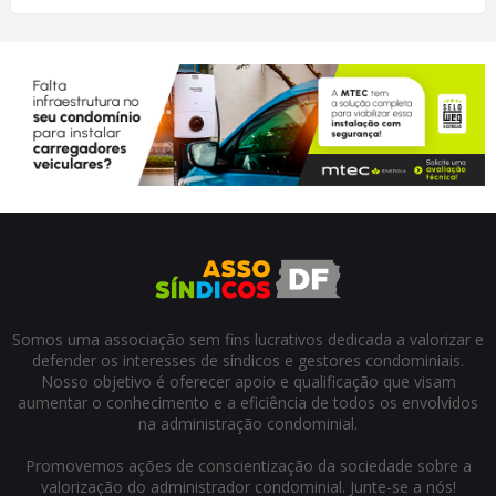
Somos uma associação sem fins lucrativos dedicada a valorizar e
defender os interesses de síndicos e gestores condominiais.
Nosso objetivo é oferecer apoio e qualificação que visam
aumentar o conhecimento e a eficiência de todos os envolvidos
na administração condominial.
Promovemos ações de conscientização da sociedade sobre a
valorização do administrador condominial. Junte-se a nós!