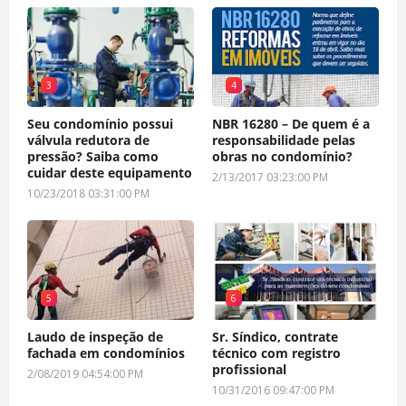
3
4
Seu condomínio possui
NBR 16280 – De quem é a
válvula redutora de
responsabilidade pelas
pressão? Saiba como
obras no condomínio?
cuidar deste equipamento
2/13/2017 03:23:00 PM
10/23/2018 03:31:00 PM
5
6
Laudo de inspeção de
Sr. Síndico, contrate
fachada em condomínios
técnico com registro
profissional
2/08/2019 04:54:00 PM
10/31/2016 09:47:00 PM