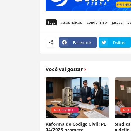
Tags
assosindicos
condomínio
justica
s
Facebook
Twitter
Você vai gostar
ASSOSINDICOS
ASSO
Reforma do Código Civil: PL
Síndica
04/2025 promete
a delíc