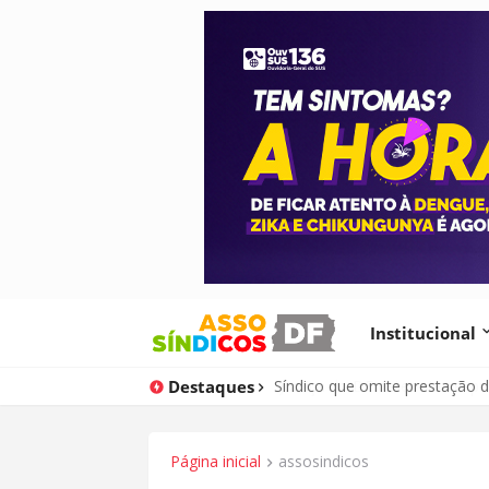
Institucional
Destaques
Justiça do DF determina expu
Página inicial
assosindicos