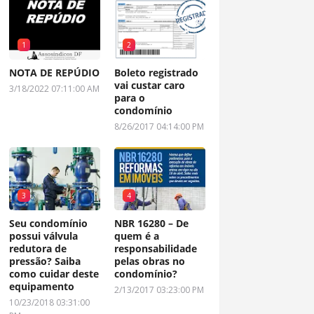
1
2
NOTA DE REPÚDIO
Boleto registrado
vai custar caro
3/18/2022 07:11:00 AM
para o
condomínio
8/26/2017 04:14:00 PM
3
4
Seu condomínio
NBR 16280 – De
possui válvula
quem é a
redutora de
responsabilidade
pressão? Saiba
pelas obras no
como cuidar deste
condomínio?
equipamento
2/13/2017 03:23:00 PM
10/23/2018 03:31:00