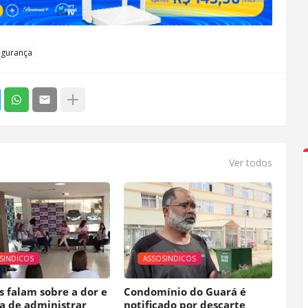
egurança
Ver todos
SINDICOS
ASSOSINDICOS
s falam sobre a dor e
Condomínio do Guará é
ia de administrar
notificado por descarte