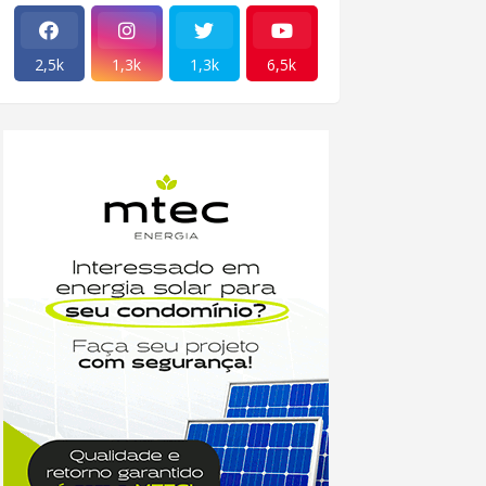
2,5k
1,3k
1,3k
6,5k