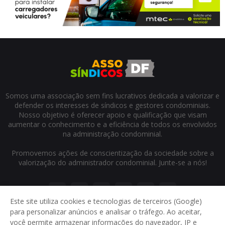
Somos uma associação sem fins lucrativos dedicada a valorizar e
defender os interesses de síndicos e gestores condominiais.
Nosso objetivo é oferecer apoio e qualificação que visam
aumentar o conhecimento e a eficiência de todos os envolvidos
na administração condominial.
Promovemos ações de conscientização da sociedade sobre a
valorização do administrador condominial. Junte-se a nós!
Este site utiliza cookies e tecnologias de terceiros (Google)
para personalizar anúncios e analisar o tráfego. Ao aceitar,
você permite armazenar informações do navegador, IP e