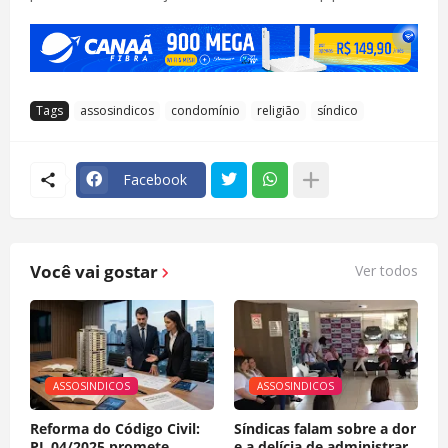
Tags
assosindicos
condomínio
religião
síndico
Facebook
Você vai gostar
Ver todos
ASSOSINDICOS
ASSOSINDICOS
Reforma do Código Civil:
Síndicas falam sobre a dor
PL 04/2025 promete
e a delícia de administrar