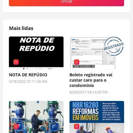
Mais lidas
1
2
NOTA DE REPÚDIO
Boleto registrado vai
custar caro para o
3/18/2022 07:11:00 AM
condomínio
8/26/2017 04:14:00 PM
3
4