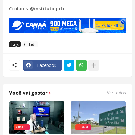
Contatos:
@institutoipcb
Tags
Cidade
Facebook
Você vai gostar
Ver todos
CIDADE
CIDADE