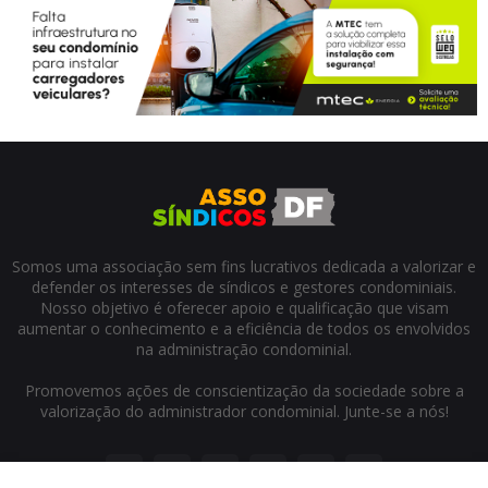
Somos uma associação sem fins lucrativos dedicada a valorizar e
defender os interesses de síndicos e gestores condominiais.
Nosso objetivo é oferecer apoio e qualificação que visam
aumentar o conhecimento e a eficiência de todos os envolvidos
na administração condominial.
Promovemos ações de conscientização da sociedade sobre a
valorização do administrador condominial. Junte-se a nós!