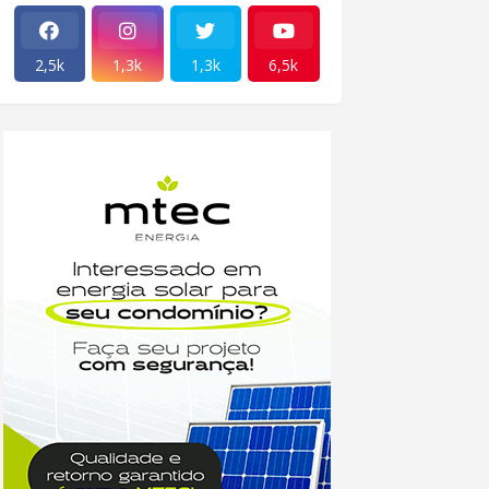
2,5k
1,3k
1,3k
6,5k