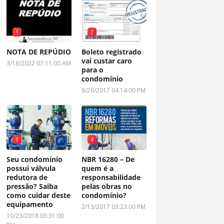
1
2
NOTA DE REPÚDIO
Boleto registrado
vai custar caro
3/18/2022 07:11:00 AM
para o
condomínio
8/26/2017 04:14:00 PM
3
4
Seu condomínio
NBR 16280 – De
possui válvula
quem é a
redutora de
responsabilidade
pressão? Saiba
pelas obras no
como cuidar deste
condomínio?
equipamento
2/13/2017 03:23:00 PM
10/23/2018 03:31:00