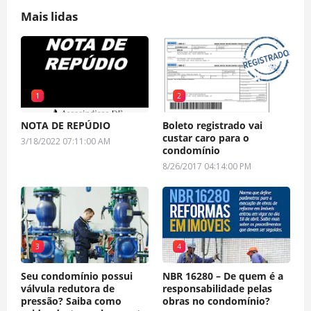
Mais lidas
1
2
NOTA DE REPÚDIO
Boleto registrado vai
custar caro para o
3/18/2022 07:11:00 AM
condomínio
8/26/2017 04:14:00 PM
3
4
Seu condomínio possui
NBR 16280 – De quem é a
válvula redutora de
responsabilidade pelas
pressão? Saiba como
obras no condomínio?