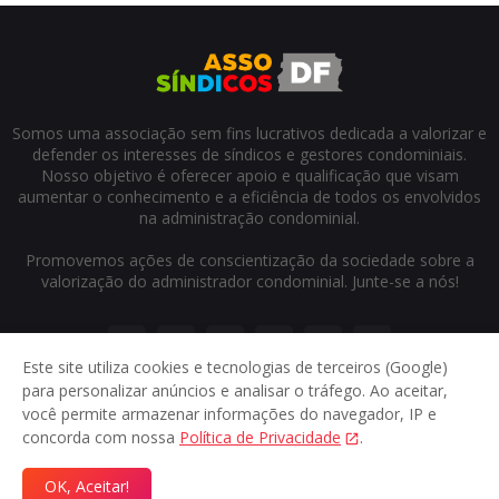
Somos uma associação sem fins lucrativos dedicada a valorizar e
defender os interesses de síndicos e gestores condominiais.
Nosso objetivo é oferecer apoio e qualificação que visam
aumentar o conhecimento e a eficiência de todos os envolvidos
na administração condominial.
Promovemos ações de conscientização da sociedade sobre a
valorização do administrador condominial. Junte-se a nós!
Este site utiliza cookies e tecnologias de terceiros (Google)
para personalizar anúncios e analisar o tráfego. Ao aceitar,
você permite armazenar informações do navegador, IP e
concorda com nossa
Política de Privacidade
.
Início
Sobre
Contato
Privacidade
OK, Aceitar!
© 2024
Assosindicos DF
- Direitos reservados.