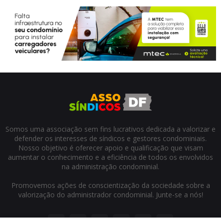
Somos uma associação sem fins lucrativos dedicada a valorizar e
defender os interesses de síndicos e gestores condominiais.
Nosso objetivo é oferecer apoio e qualificação que visam
aumentar o conhecimento e a eficiência de todos os envolvidos
na administração condominial.
Promovemos ações de conscientização da sociedade sobre a
valorização do administrador condominial. Junte-se a nós!