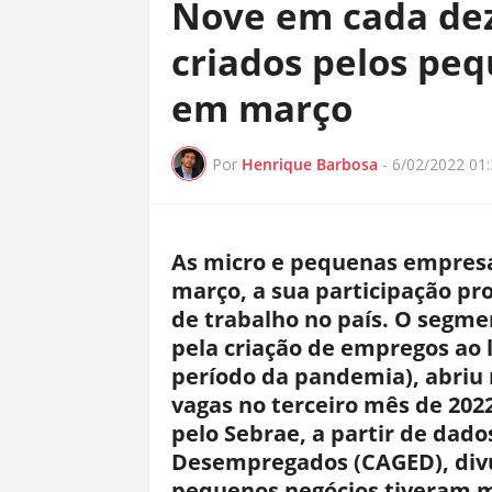
Nove em cada de
criados pelos p
em março
Por
Henrique Barbosa
-
6/02/2022 01
As micro e pequenas empresa
março, a sua participação pr
de trabalho no país. O segme
pela criação de empregos ao 
período da pandemia), abriu
vagas no terceiro mês de 202
pelo Sebrae, a partir de dad
Desempregados (CAGED), divu
pequenos negócios tiveram m