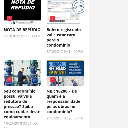
1
2
NOTA DE REPÚDIO
Boleto registrado
vai custar caro
3/18/2022 07:11:00 AM
para o
condomínio
8/26/2017 04:14:00 PM
3
4
Seu condomínio
NBR 16280 – De
possui válvula
quem é a
redutora de
responsabilidade
pressão? Saiba
pelas obras no
como cuidar deste
condomínio?
equipamento
2/13/2017 03:23:00 PM
10/23/2018 03:31:00