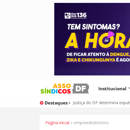
Institucional
Destaques
Seu condomínio possui válvul
Justiça do DF determina exp
Página inicial
empreededorismo