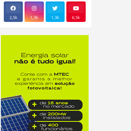
2,5k
1,3k
1,3k
6,5k