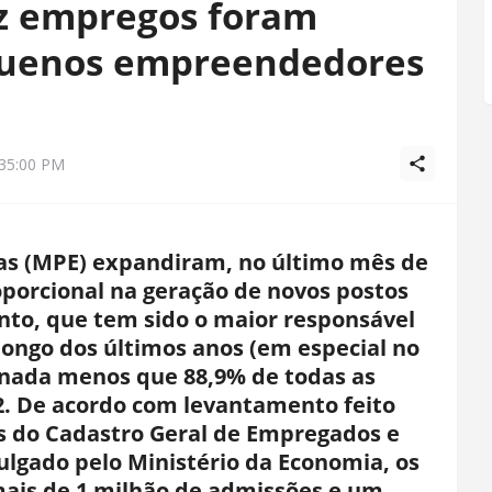
z empregos foram
equenos empreendedores
:35:00 PM
s (MPE) expandiram, no último mês de
oporcional na geração de novos postos
nto, que tem sido o maior responsável
longo dos últimos anos (em especial no
 nada menos que 88,9% de todas as
2. De acordo com levantamento feito
os do Cadastro Geral de Empregados e
lgado pelo Ministério da Economia, os
ais de 1 milhão de admissões e um