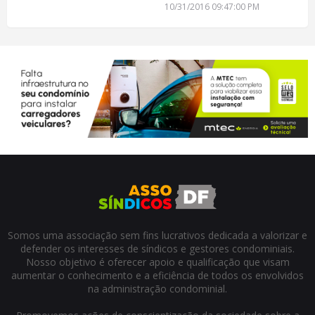
10/31/2016 09:47:00 PM
Somos uma associação sem fins lucrativos dedicada a valorizar e
defender os interesses de síndicos e gestores condominiais.
Nosso objetivo é oferecer apoio e qualificação que visam
aumentar o conhecimento e a eficiência de todos os envolvidos
na administração condominial.