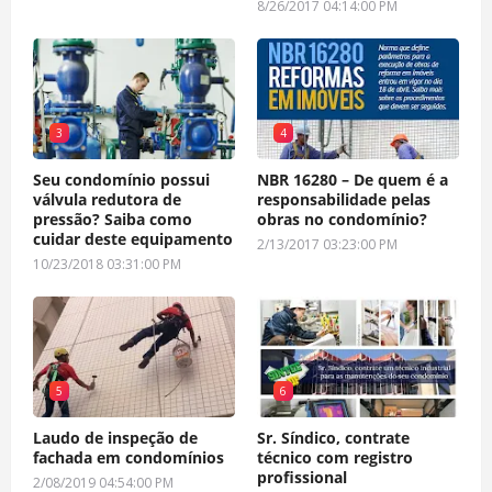
8/26/2017 04:14:00 PM
3
4
Seu condomínio possui
NBR 16280 – De quem é a
válvula redutora de
responsabilidade pelas
pressão? Saiba como
obras no condomínio?
cuidar deste equipamento
2/13/2017 03:23:00 PM
10/23/2018 03:31:00 PM
5
6
Laudo de inspeção de
Sr. Síndico, contrate
fachada em condomínios
técnico com registro
profissional
2/08/2019 04:54:00 PM