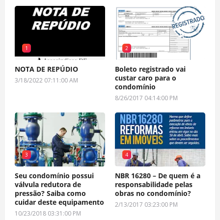
1
2
NOTA DE REPÚDIO
Boleto registrado vai
custar caro para o
3/18/2022 07:11:00 AM
condomínio
8/26/2017 04:14:00 PM
3
4
Seu condomínio possui
NBR 16280 – De quem é a
válvula redutora de
responsabilidade pelas
pressão? Saiba como
obras no condomínio?
cuidar deste equipamento
2/13/2017 03:23:00 PM
10/23/2018 03:31:00 PM