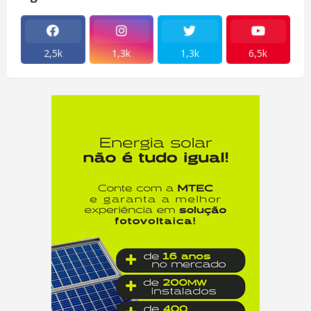
2,5k
1,3k
1,3k
6,5k