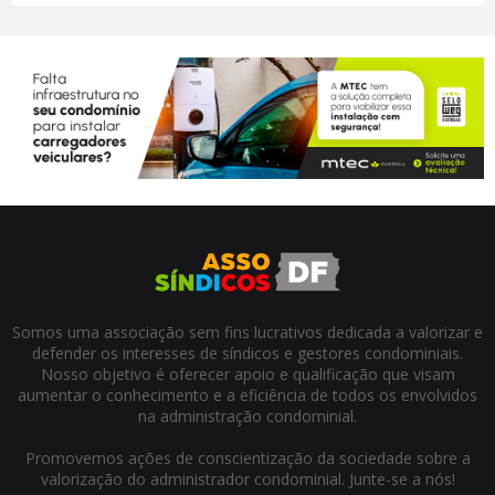
Somos uma associação sem fins lucrativos dedicada a valorizar e
defender os interesses de síndicos e gestores condominiais.
Nosso objetivo é oferecer apoio e qualificação que visam
aumentar o conhecimento e a eficiência de todos os envolvidos
na administração condominial.
Promovemos ações de conscientização da sociedade sobre a
valorização do administrador condominial. Junte-se a nós!