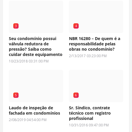
3
4
Seu condomínio possui
NBR 16280 – De quem é a
válvula redutora de
responsabilidade pelas
pressão? Saiba como
obras no condomínio?
cuidar deste equipamento
2/13/2017 03:23:00 PM
10/23/2018 03:31:00 PM
5
6
Laudo de inspeção de
Sr. Síndico, contrate
fachada em condomínios
técnico com registro
profissional
2/08/2019 04:54:00 PM
10/31/2016 09:47:00 PM