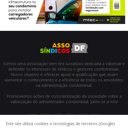
Somos uma associação sem fins lucrativos dedicada a valorizar e
defender os interesses de síndicos e gestores condominiais.
Nosso objetivo é oferecer apoio e qualificação que visam
aumentar o conhecimento e a eficiência de todos os envolvidos
na administração condominial.
Promovemos ações de conscientização da sociedade sobre a
valorização do administrador condominial. Junte-se a nós!
Este site utiliza cookies e tecnologias de terceiros (Google)