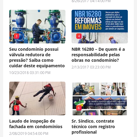
8/26/2017 04:14:00 PM
3
4
Seu condomínio possui
NBR 16280 – De quem é a
válvula redutora de
responsabilidade pelas
pressão? Saiba como
obras no condomínio?
cuidar deste equipamento
2/13/2017 03:23:00 PM
10/23/2018 03:31:00 PM
5
6
Laudo de inspeção de
Sr. Síndico, contrate
fachada em condomínios
técnico com registro
profissional
2/08/2019 04:54:00 PM