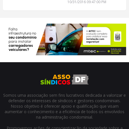
10/31/2016 09:47:00 PM
Somos uma associação sem fins lucrativos dedicada a valorizar e
defender os interesses de síndicos e gestores condominiais.
Nosso objetivo é oferecer apoio e qualificação que visam
aumentar o conhecimento e a eficiência de todos os envolvidos
na administração condominial.
Promovemos ações de conscientização da sociedade sobre a