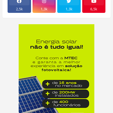
2,5k
1,3k
1,3k
6,5k