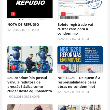
1
2
NOTA DE REPÚDIO
Boleto registrado vai
custar caro para o
3/18/2022 07:11:00 AM
condomínio
8/26/2017 04:14:00 PM
3
4
Seu condomínio possui
NBR 16280 – De quem é a
válvula redutora de
responsabilidade pelas
pressão? Saiba como
obras no condomínio?
cuidar deste equipamento
2/13/2017 03:23:00 PM
10/23/2018 03:31:00 PM