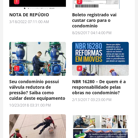
1
2
NOTA DE REPÚDIO
Boleto registrado vai
custar caro para o
3/18/2022 07:11:00 AM
condomínio
8/26/2017 04:14:00 PM
3
4
Seu condomínio possui
NBR 16280 – De quem é a
válvula redutora de
responsabilidade pelas
pressão? Saiba como
obras no condomínio?
cuidar deste equipamento
2/13/2017 03:23:00 PM
10/23/2018 03:31:00 PM