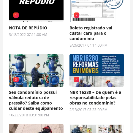
1
2
NOTA DE REPÚDIO
Boleto registrado vai
custar caro para o
3/18/2022 07:11:00 AM
condomínio
8/26/2017 04:14:00 PM
3
4
Seu condomínio possui
NBR 16280 – De quem é a
válvula redutora de
responsabilidade pelas
pressão? Saiba como
obras no condomínio?
cuidar deste equipamento
2/13/2017 03:23:00 PM
10/23/2018 03:31:00 PM