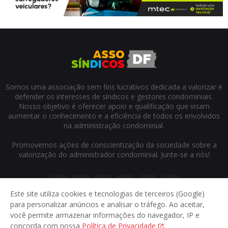
Somos uma associação sem fins lucrativos dedicada a valorizar e
defender os interesses de síndicos e gestores condominiais.
Nosso objetivo é oferecer apoio e qualificação que visam
aumentar o conhecimento e a eficiência de todos os envolvidos
na administração condominial.
Promovemos ações de conscientização da sociedade sobre a
valorização do administrador condominial. Junte-se a nós!
Este site utiliza cookies e tecnologias de terceiros (Google)
para personalizar anúncios e analisar o tráfego. Ao aceitar,
você permite armazenar informações do navegador, IP e
concorda com nossa
Política de Privacidade
.