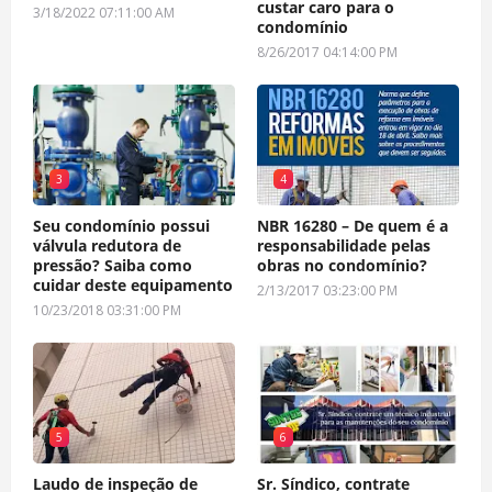
custar caro para o
3/18/2022 07:11:00 AM
condomínio
8/26/2017 04:14:00 PM
3
4
Seu condomínio possui
NBR 16280 – De quem é a
válvula redutora de
responsabilidade pelas
pressão? Saiba como
obras no condomínio?
cuidar deste equipamento
2/13/2017 03:23:00 PM
10/23/2018 03:31:00 PM
5
6
Laudo de inspeção de
Sr. Síndico, contrate