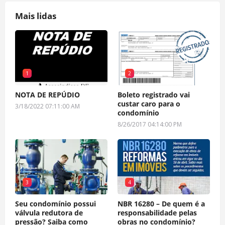
Mais lidas
1
2
NOTA DE REPÚDIO
Boleto registrado vai
custar caro para o
3/18/2022 07:11:00 AM
condomínio
8/26/2017 04:14:00 PM
3
4
Seu condomínio possui
NBR 16280 – De quem é a
válvula redutora de
responsabilidade pelas
pressão? Saiba como
obras no condomínio?