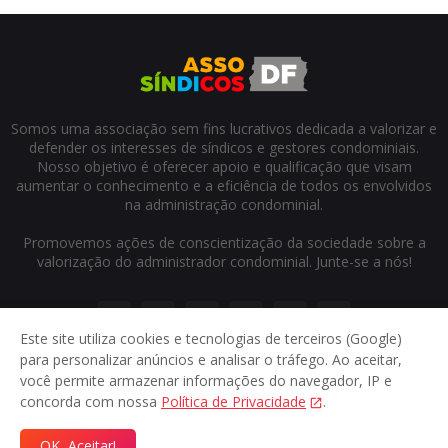
Somos uma associação sem fins lucrativos dedicada a valorizar e
defender os interesses de síndicos e gestores condominiais.
Nosso objetivo é oferecer apoio e qualificação que visam
aumentar o conhecimento e a eficiência de todos os envolvidos
na administração condominial.
Promovemos ações de conscientização da sociedade sobre a
valorização do administrador condominial. Junte-se a nós!
Este site utiliza cookies e tecnologias de terceiros (Google)
para personalizar anúncios e analisar o tráfego. Ao aceitar,
você permite armazenar informações do navegador, IP e
concorda com nossa
Política de Privacidade
.
Início
Sobre
Contato
Privacidade
OK, Aceitar!