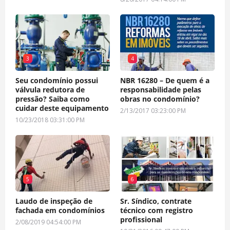
3
4
Seu condomínio possui
NBR 16280 – De quem é a
válvula redutora de
responsabilidade pelas
pressão? Saiba como
obras no condomínio?
cuidar deste equipamento
2/13/2017 03:23:00 PM
10/23/2018 03:31:00 PM
5
6
Laudo de inspeção de
Sr. Síndico, contrate
fachada em condomínios
técnico com registro
profissional
2/08/2019 04:54:00 PM