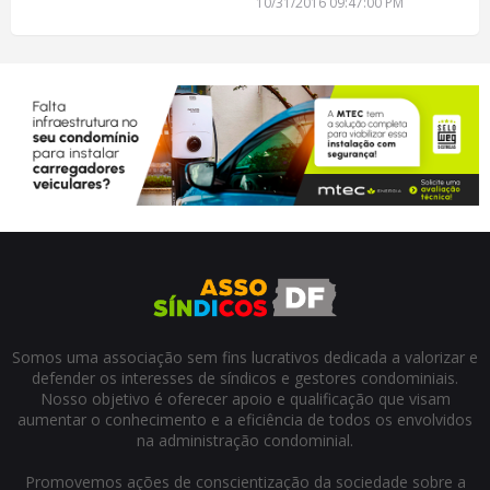
10/31/2016 09:47:00 PM
Somos uma associação sem fins lucrativos dedicada a valorizar e
defender os interesses de síndicos e gestores condominiais.
Nosso objetivo é oferecer apoio e qualificação que visam
aumentar o conhecimento e a eficiência de todos os envolvidos
na administração condominial.
Promovemos ações de conscientização da sociedade sobre a