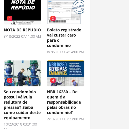
1
2
NOTA DE REPÚDIO
Boleto registrado
vai custar caro
3/18/2022 07:11:00 AM
para o
condomínio
8/26/2017 04:14:00 PM
3
4
Seu condomínio
NBR 16280 – De
possui válvula
quem é a
redutora de
responsabilidade
pressão? Saiba
pelas obras no
como cuidar deste
condomínio?
equipamento
2/13/2017 03:23:00 PM
10/23/2018 03:31:00