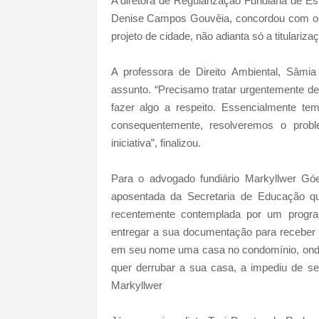
A diretora de Regularização Fundiária de Est
Denise Campos Gouvêia, concordou com o Th
projeto de cidade, não adianta só a titulariz
A professora de Direito Ambiental, Sâmi
assunto. “Precisamo tratar urgentemente de
fazer algo a respeito. Essencialmente t
consequentemente, resolveremos o prob
iniciativa”, finalizou.
Para o advogado fundiário Markyllwer Gó
aposentada da Secretaria de Educação qu
recentemente contemplada por um progra
entregar a sua documentação para receber o
em seu nome uma casa no condomínio, onde
quer derrubar a sua casa, a impediu de ser
Markyllwer