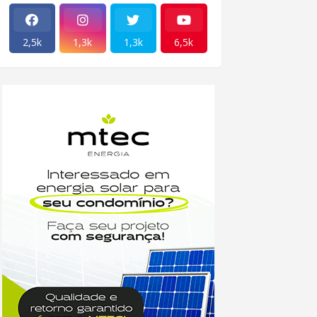
2,5k
1,3k
1,3k
6,5k