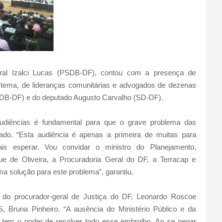
deral Izalci Lucas (PSDB-DF), contou com a presença de
o tema, de lideranças comunitárias e advogados de dezenas
MDB-DF) e do deputado Augusto Carvalho (SD-DF).
 audiências é fundamental para que o grave problema das
nado. “Esta audiência é apenas a primeira de muitas para
s esperar. Vou convidar o ministro do Planejamento,
e de Oliveira, a Procuradoria Geral do DF, a Terracap e
 solução para este problema”, garantiu.
a do procurador-geral de Justiça do DF, Leonardo Roscoe
, Bruna Pinheiro. “A ausência do Ministério Público e da
 tem o poder de resolver todo esse embrolho. Ao se negar