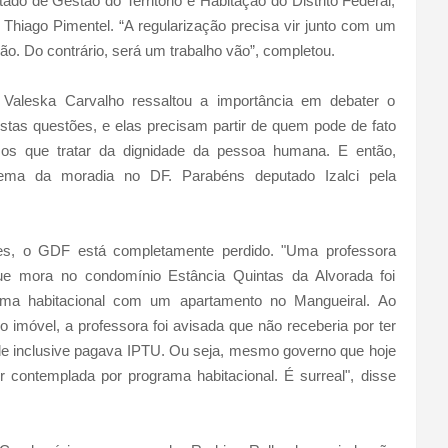
ado de Gestão do Território e Habitação do Distrito Federal,
iago Pimentel. “A regularização precisa vir junto com um
ação. Do contrário, será um trabalho vão”, completou.
a Valeska Carvalho ressaltou a importância em debater o
stas questões, e elas precisam partir de quem pode de fato
emos que tratar da dignidade da pessoa humana. E então,
lema da moradia no DF. Parabéns deputado Izalci pela
es, o GDF está completamente perdido. "Uma professora
e mora no condomínio Estância Quintas da Alvorada foi
ma habitacional com um apartamento no Mangueiral. Ao
 imóvel, a professora foi avisada que não receberia por ter
 inclusive pagava IPTU. Ou seja, mesmo governo que hoje
 contemplada por programa habitacional. É surreal", disse