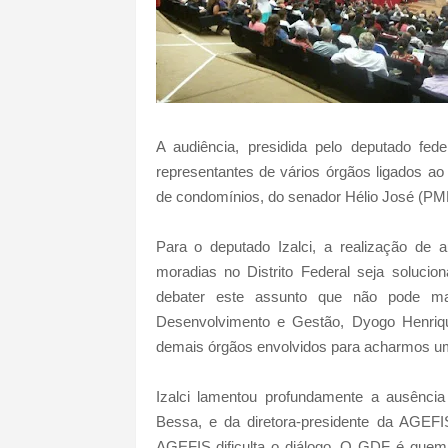
A audiência, presidida pelo deputado fe
representantes de vários órgãos ligados a
de condomínios, do senador Hélio José (P
Para o deputado Izalci, a realização de
moradias no Distrito Federal seja solucio
debater este assunto que não pode mai
Desenvolvimento e Gestão, Dyogo Henriqu
demais órgãos envolvidos para acharmos uma
Izalci lamentou profundamente a ausênci
Bessa, e da diretora-presidente da AGEFIS
AGEFIS dificulta o diálogo. O GDF é quem