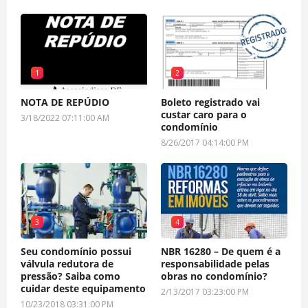
1
2
NOTA DE REPÚDIO
Boleto registrado vai
custar caro para o
3/18/2022 07:11:00 AM
condomínio
8/26/2017 04:14:00 PM
3
4
Seu condomínio possui
NBR 16280 – De quem é a
válvula redutora de
responsabilidade pelas
pressão? Saiba como
obras no condomínio?
cuidar deste equipamento
2/13/2017 03:23:00 PM
10/23/2018 03:31:00 PM