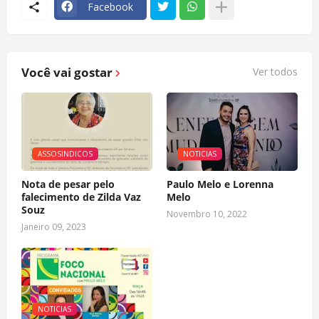
Facebook
Você vai gostar
Ver todos
ASSOSINDICOS
NOTICIAS
Nota de pesar pelo
Paulo Melo e Lorenna
falecimento de Zilda Vaz
Melo
Souz
Novembro 10, 2022
Janeiro 09, 2023
NOTICIAS