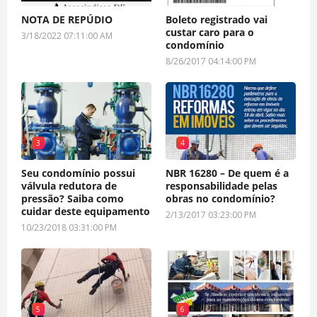
NOTA DE REPÚDIO
Boleto registrado vai
custar caro para o
3/18/2022 07:11:00 AM
condomínio
8/26/2017 04:14:00 PM
3
4
Seu condomínio possui
NBR 16280 – De quem é a
válvula redutora de
responsabilidade pelas
pressão? Saiba como
obras no condomínio?
cuidar deste equipamento
2/13/2017 03:23:00 PM
10/23/2018 03:31:00 PM
5
6