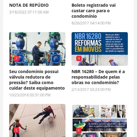
NOTA DE REPÚDIO
Boleto registrado vai
custar caro para o
3/18/2022 07:11:00 AM
condomínio
8/26/2017 04:14:00 PM
3
4
Seu condomínio possui
NBR 16280 – De quem é a
válvula redutora de
responsabilidade pelas
pressão? Saiba como
obras no condomínio?
cuidar deste equipamento
2/13/2017 03:23:00 PM
10/23/2018 03:31:00 PM
5
6