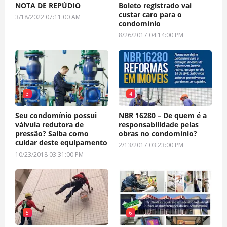
NOTA DE REPÚDIO
Boleto registrado vai
custar caro para o
3/18/2022 07:11:00 AM
condomínio
8/26/2017 04:14:00 PM
3
4
Seu condomínio possui
NBR 16280 – De quem é a
válvula redutora de
responsabilidade pelas
pressão? Saiba como
obras no condomínio?
cuidar deste equipamento
2/13/2017 03:23:00 PM
10/23/2018 03:31:00 PM
5
6